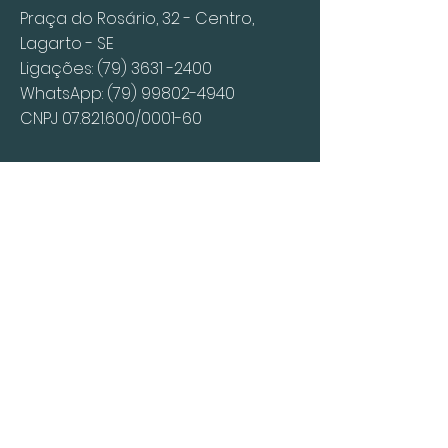
Praça do Rosário, 32 - Centro,
Lagarto - SE
Ligações:
(79) 3631 -2400
WhatsApp:
(79) 99802-4940
CNPJ
07.821.600
/0001-60
HORÁRIOS
Segunda - Sexta: 06:30 – 17:00
JUNTE-SE À NOSSA LISTA DE EMAILS
Participar